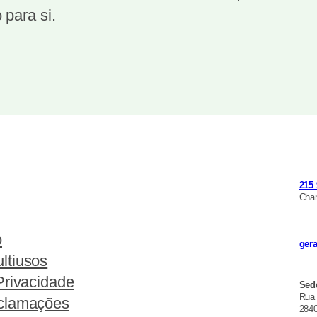
 para si.
215 
Cham
o
ger
ltiusos
Privacidade
Sed
Rua
eclamações
2840