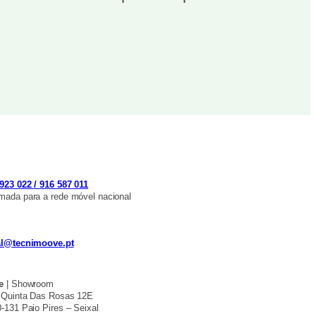
923 022 / 916 587 011
ada para a rede móvel nacional
al@tecnimoove.pt
e
| Showroom
 Quinta Das Rosas 12E
-131 Paio Pires – Seixal