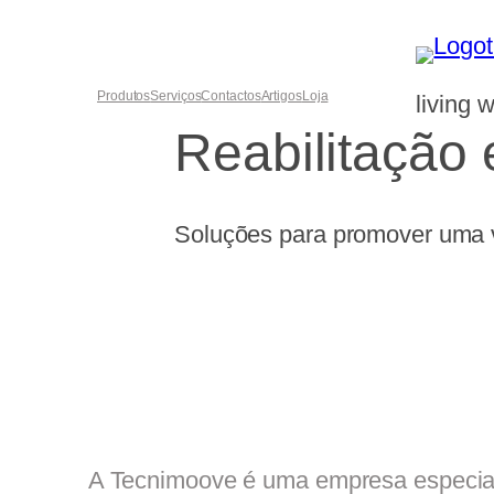
Saltar
para
o
Produtos
Serviços
Contactos
Artigos
Loja
living w
conteúdo
Reabilitação
Soluções para promover uma v
A Tecnimoove é uma empresa especial