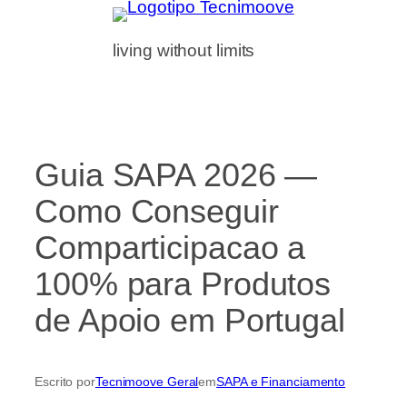
Saltar
para
living without limits
o
conteúdo
Guia SAPA 2026 —
Como Conseguir
Comparticipacao a
100% para Produtos
de Apoio em Portugal
Escrito por
Tecnimoove Geral
em
SAPA e Financiamento