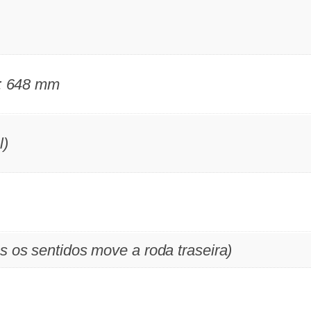
l: 648 mm
l)
 os sentidos move a roda traseira)