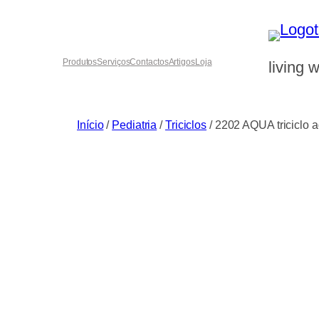
Saltar
para
o
Produtos
Serviços
Contactos
Artigos
Loja
living w
conteúdo
Início
/
Pediatria
/
Triciclos
/ 2202 AQUA triciclo 