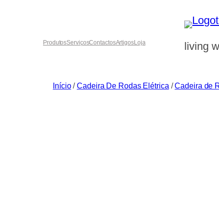
Saltar
para
o
Produtos
Serviços
Contactos
Artigos
Loja
living w
conteúdo
Início
/
Cadeira De Rodas Elétrica
/
Cadeira de R