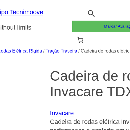
Pesquisar
ithout limits
Marcar Avalia
odas Elétrica Rígida
/
Tração Traseira
/ Cadeira de rodas elétr
Cadeira de r
Invacare TD
Invacare
Cadeira de rodas elétrica In