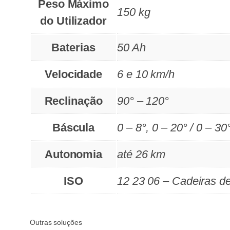
Peso Máximo
150 kg
do Utilizador
Baterias
50 Ah
Velocidade
6 e 10 km/h
Reclinação
90° – 120°
Báscula
0 – 8°, 0 – 20° / 0 – 30
Autonomia
até 26 km
ISO
12 23 06 – Cadeiras de
Outras soluções