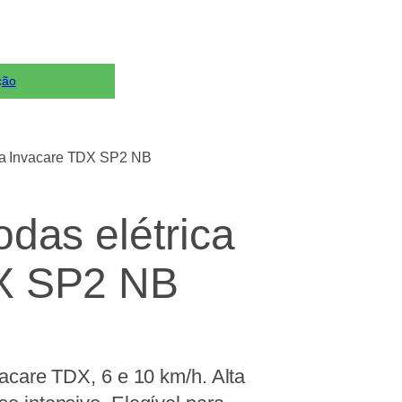
ção
ica Invacare TDX SP2 NB
odas elétrica
X SP2 NB
vacare TDX, 6 e 10 km/h. Alta