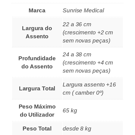
Marca
Sunrise Medical
22 a 36 cm
Largura do
(crescimento +2 cm
Assento
sem novas peças)
24 a 38 cm
Profundidade
(crescimento +4 cm
do Assento
sem novas peças)
Largura assento +16
Largura Total
cm ( camber 0º)
Peso Máximo
65 kg
do Utilizador
Peso Total
desde 8 kg