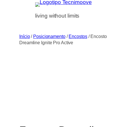
Saltar
para
living without limits
o
conteúdo
Início
/
Posicionamento
/
Encostos
/ Encosto
Dreamline Ignite Pro Active