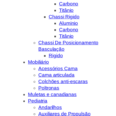
Carbono
Titânio
Chassi Rigido
Aluminio
Carbono
Titânio
Chassi De Posicionamento
Basculação
Rigido
Mobiliário
Acessórios Cama
Cama articulada
Colchões anti-escaras
Poltronas
Muletas e canadianas
Pediatria
Andarilhos
Auxiliares de Propulsão