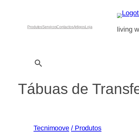
Produtos
Serviços
Contactos
Artigos
Loja
living w
Pesquisar
Tábuas de Transf
Tecnimoove
/ Produtos