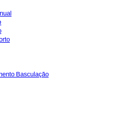
nual
o
o
orto
mento Basculação