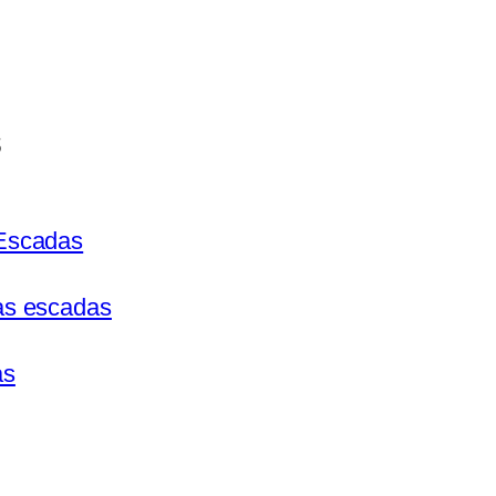
s
 Escadas
ias escadas
as