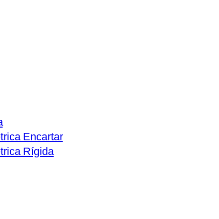
a
rica Encartar
rica Rígida