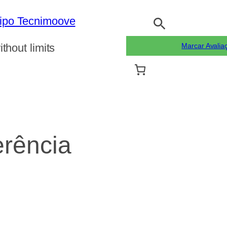
Pesquisar
ithout limits
Marcar Avalia
erência