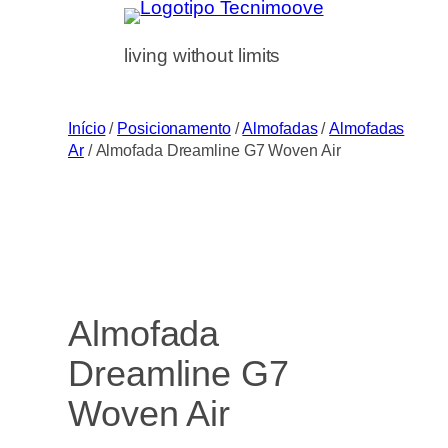
Saltar
para
living without limits
o
conteúdo
Início
/
Posicionamento
/
Almofadas
/
Almofadas
Ar
/ Almofada Dreamline G7 Woven Air
Almofada
Dreamline G7
Woven Air