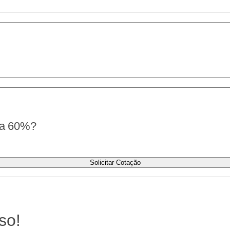
r a 60%?
Solicitar Cotação
so!