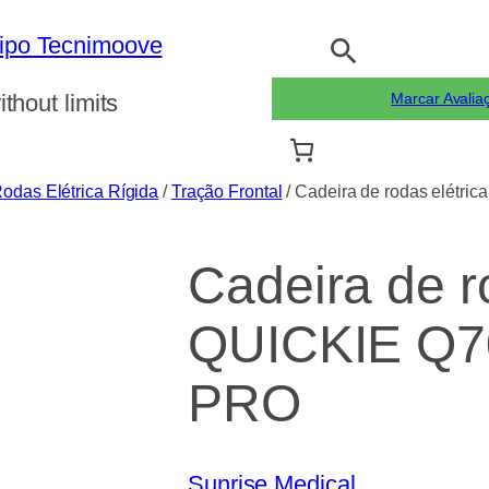
Pesquisar
ithout limits
Marcar Avalia
odas Elétrica Rígida
/
Tração Frontal
/ Cadeira de rodas elét
Cadeira de r
QUICKIE Q7
PRO
Sunrise Medical