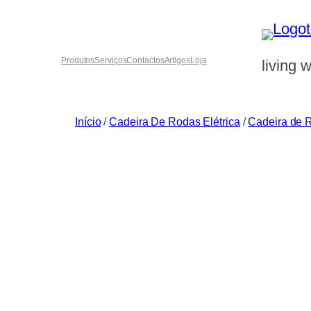
Saltar
para
o
Produtos
Serviços
Contactos
Artigos
Loja
living w
conteúdo
Início
/
Cadeira De Rodas Elétrica
/
Cadeira de R