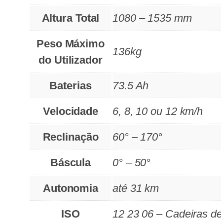
Altura Total
1080 – 1535 mm
Peso Máximo
136kg
do Utilizador
Baterias
73.5 Ah
Velocidade
6, 8, 10 ou 12 km/h
Reclinação
60° – 170°
Báscula
0° – 50°
Autonomia
até 31 km
ISO
12 23 06 – Cadeiras de