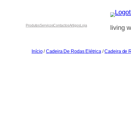
Saltar
para
o
Produtos
Serviços
Contactos
Artigos
Loja
living w
conteúdo
Início
/
Cadeira De Rodas Elétrica
/
Cadeira de R