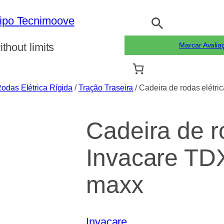
Pesquisar
ithout limits
Marcar Avalia
odas Elétrica Rígida
/
Tração Traseira
/ Cadeira de rodas elétr
Cadeira de r
Invacare TDX
maxx
Invacare