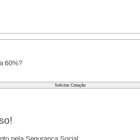
r a 60%?
Solicitar Cotação
so!
nto pela Segurança Social.