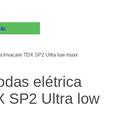
ção
ica Invacare TDX SP2 Ultra low maxx
odas elétrica
 SP2 Ultra low