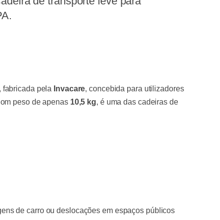
adeira de transporte leve para
PA.
 fabricada pela
Invacare
, concebida para utilizadores
. Com peso de apenas
10,5 kg
, é uma das cadeiras de
gens de carro ou deslocações em espaços públicos