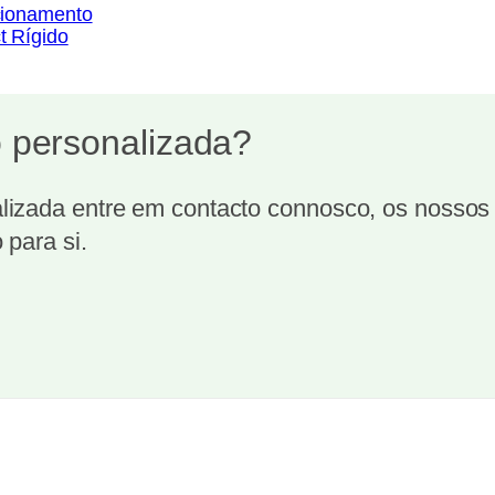
cionamento
t Rígido
 personalizada?
izada entre em contacto connosco, os nossos t
 para si.