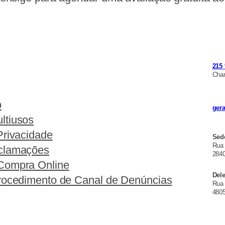
215 
Cham
o
ger
ltiusos
Privacidade
Sed
Rua
eclamações
2840
Compra Online
Del
Procedimento de Canal de Denúncias
Rua 
4805