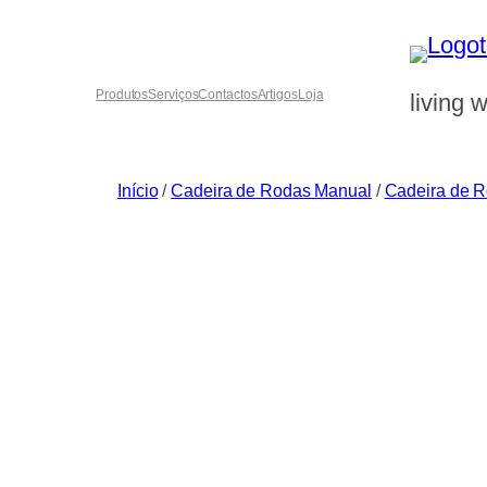
Saltar
para
o
Produtos
Serviços
Contactos
Artigos
Loja
living w
conteúdo
Início
/
Cadeira de Rodas Manual
/
Cadeira de 