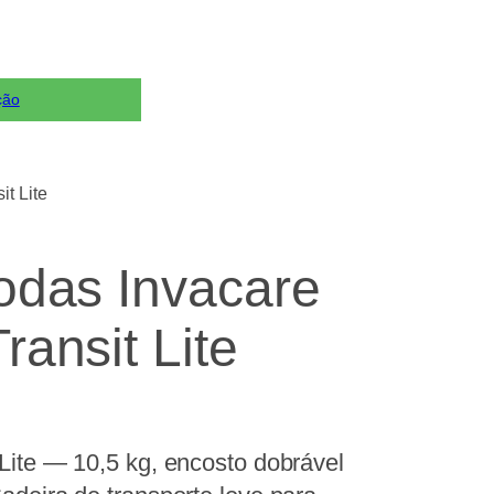
ção
t Lite
odas Invacare
ransit Lite
Lite — 10,5 kg, encosto dobrável