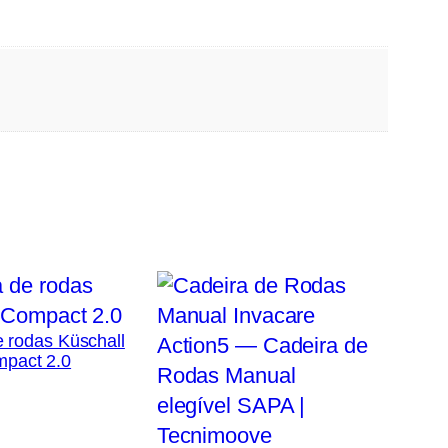
 rodas Küschall
pact 2.0