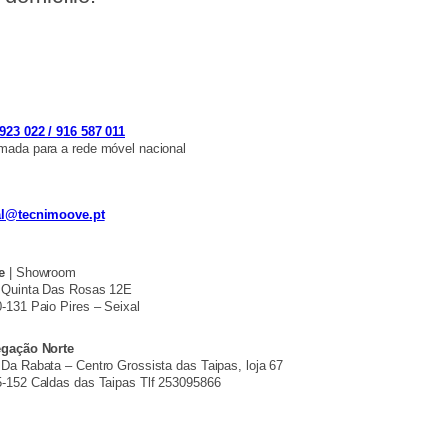
923 022 / 916 587 011
ada para a rede móvel nacional
al@tecnimoove.pt
e
| Showroom
 Quinta Das Rosas 12E
-131 Paio Pires – Seixal
egação Norte
Da Rabata – Centro Grossista das Taipas, loja 67
-152 Caldas das Taipas Tlf 253095866