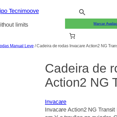
Pesquisar
ithout limits
Marcar Avalia
Rodas Manual Leve
/ Cadeira de rodas Invacare Action2 NG Transi
Cadeira de r
Action2 NG T
Invacare
Invacare Action2 NG Transit 