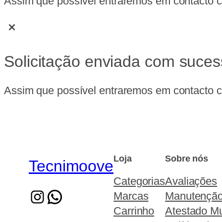
Assim que possível entraremos em contacto co
Solicitação enviada com suces
Assim que possível entraremos em contacto co
Loja
Sobre nós
Tecnimoove
Categorias
Avaliações
Marcas
Manutençã
Carrinho
Atestado Mu