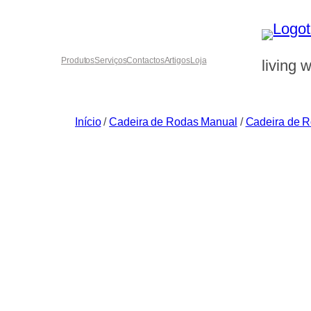
Saltar
para
o
Produtos
Serviços
Contactos
Artigos
Loja
living w
conteúdo
Início
/
Cadeira de Rodas Manual
/
Cadeira de 