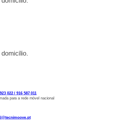
domicílio.
domicílio.
923 022 / 916 587 011
ada para a rede móvel nacional
al@tecnimoove.pt