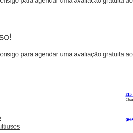
nsigo para agendar uma avaliação gratuita ao 
so!
nsigo para agendar uma avaliação gratuita ao 
215 
Cham
o
ger
ltiusos