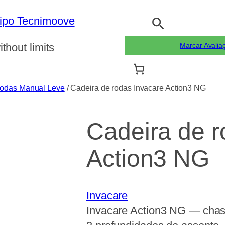
Pesquisar
ithout limits
Marcar Avalia
Rodas Manual Leve
/ Cadeira de rodas Invacare Action3 NG
Cadeira de r
Action3 NG
Invacare
Invacare Action3 NG — chassi