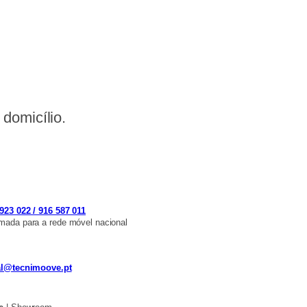
domicílio.
923 022 / 916 587 011
ada para a rede móvel nacional
al@tecnimoove.pt