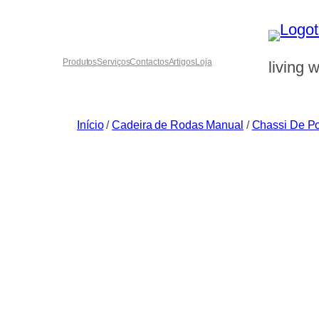
Saltar
para
o
Produtos
Serviços
Contactos
Artigos
Loja
living w
conteúdo
Início
/
Cadeira de Rodas Manual
/
Chassi De P