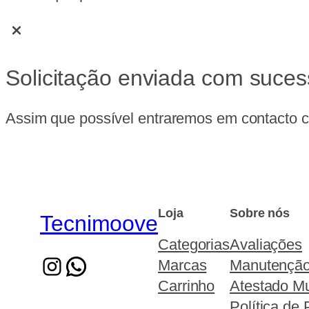
Solicitação enviada com suces
Assim que possível entraremos em contacto co
Loja
Sobre nós
Tecnimoove
Categorias
Avaliações
Marcas
Manutençã
Carrinho
Atestado Mu
Política de 