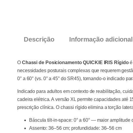
Descrição
Informação adicional
O
Chassi de Posicionamento QUICKIE IRIS Rígido
é 
necessidades posturais complexas que requerem gestão 
0° a 60° (vs. 0° a 45° do SR45), tornando-o indicado pa
Indicado para adultos em contexto de reabilitação, cu
cadeira elétrica. A versão XL permite capacidades até 1
prescrição clínica. O chassi rígido elimina a torção late
Báscula tilt-in-space: 0° a 60° — maior amplitude
Assento: 36–56 cm; profundidade: 36–56 cm