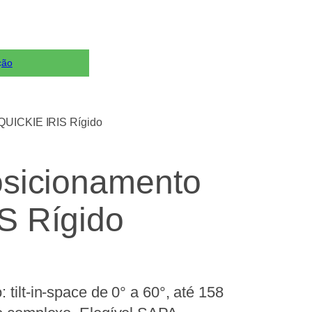
ção
 QUICKIE IRIS Rígido
osicionamento
S Rígido
tilt-in-space de 0° a 60°, até 158