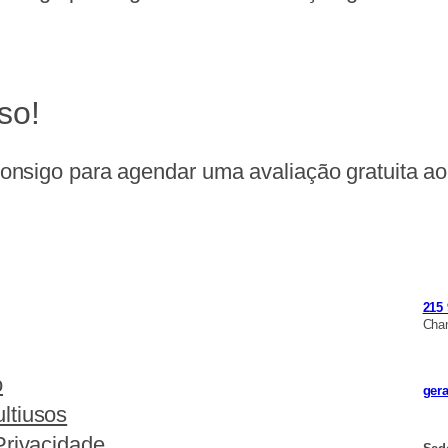
so!
nsigo para agendar uma avaliação gratuita ao 
215 
Cham
o
ger
ltiusos
Privacidade